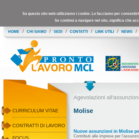
Su questo sito web utilizziamo i cookie.
Lo facciamo per consentirti 
Se continui a navigare nel sito, significa che acc
/
/
/
/
/
/
HOME
CHI SIAMO
SEDI
CONTATTI
LINK UTILI
NEWS
Agevolazioni all'assunzion
Molise
CURRICULUM VITAE
CONTRATTI DI LAVORO
Nuove assunzioni in Molise pe
Contributi alle imprese per l’assunzio
FOCUS