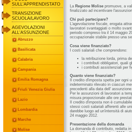
SULL'APPRENDISTATO
La
Regione Molise
promuove, a vale
finalizzato ad incentivare l'assunzio
TRANSIZIONE
SCUOLA/LAVORO
Chi può partecipare?
L'agevolazione fiscale, erogata attr
AGEVOLAZIONI
lavoratori svantaggiati o molto svanta
ALL'ASSUNZIONE
periodo compreso tra il 14 maggio 2
occupazionale stabile presso una sede
Abruzzo
Cosa viene finanziato?
Basilicata
I costi salariali che comprendono:
la retribuzione lorda, prima d
Calabria
i contributi obbligatori, quali g
i contributi assistenziali per fig
Campania
Quanto viene finanziato?
Emilia Romagna
Il credito d'imposta spetta per ogni u
indeterminato rilevato in ciascun m
precedenti alla data dell' assunzione
Friuli Venezia Giulia
Per le assunzioni di lavoratori a tem
misura proporzionale alle ore prestat
Lazio
Il credito d'imposta non è cumulabile 
stessi costi salariali afferenti alle u
Lombardia
darebbe luogo ad un'intensità di aiuto
24 maggio 2012.
Marche
Presentazione della domanda
La domanda di contributo, redatta i
Molise