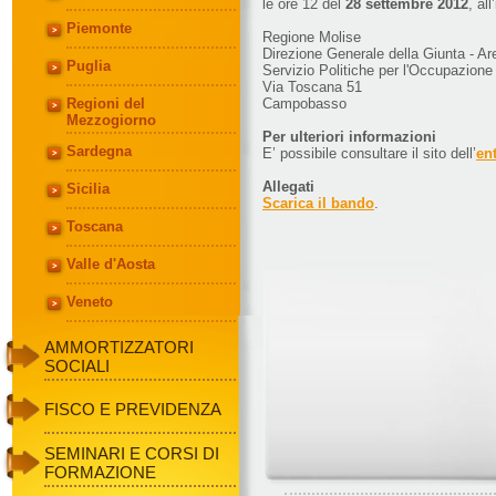
le ore 12 del
28 settembre 2012
, all
Piemonte
Regione Molise
Direzione Generale della Giunta - Ar
Puglia
Servizio Politiche per l'Occupazione
Via Toscana 51
Regioni del
Campobasso
Mezzogiorno
Per ulteriori informazioni
Sardegna
E’ possibile consultare il sito dell’
en
Allegati
Sicilia
Scarica il bando
.
Toscana
Valle d'Aosta
Veneto
AMMORTIZZATORI
SOCIALI
FISCO E PREVIDENZA
SEMINARI E CORSI DI
FORMAZIONE