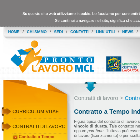
Su questo sito web utilizziamo i cookie.
Lo facciamo per consentirti 
Se continui a navigare nel sito, significa che acc
/
/
/
/
/
/
HOME
CHI SIAMO
SEDI
CONTATTI
LINK UTILI
NEWS
Contratti di lavoro >
Contra
Contratto a Tempo In
CURRICULUM VITAE
Figura tipica del contratto di lavoro 
CONTRATTI DI LAVORO
vincolo di durata
. Tale contratto
no
oppure
part-time
. Tuttavia può essere
di lavoro (licenziamento) o per scelta
Contratto a Tempo